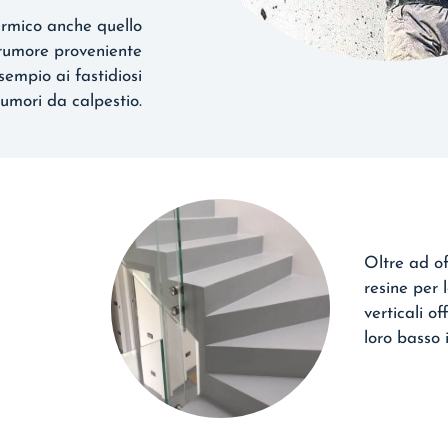
ermico anche quello
l rumore proveniente
sempio ai fastidiosi
rumori da calpestio.
Oltre ad of
resine per 
verticali of
loro basso