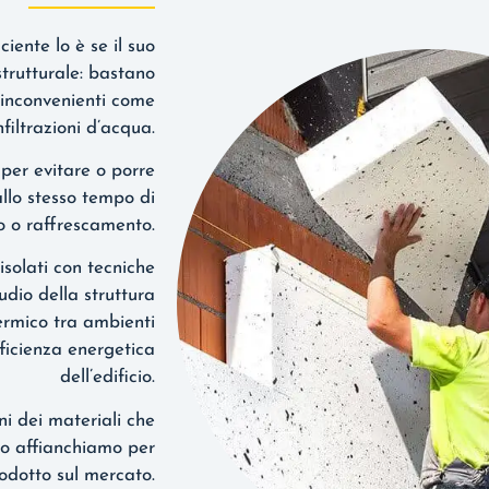
iente lo è se il suo
strutturale: bastano
 inconvenienti come
nfiltrazioni d’acqua.
 per evitare o porre
llo stesso tempo di
to o raffrescamento.
isolati con tecniche
udio della struttura
ermico tra ambienti
fficienza energetica
dell’edificio.
ni dei materiali che
 lo affianchiamo per
rodotto sul mercato.