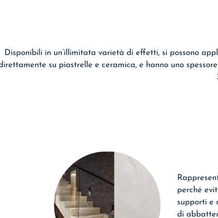
Disponibili in un’illimitata varietà di effetti, si possono app
direttamente su piastrelle e ceramica, e hanno uno spessore 
Rappresent
perché evit
supporti e
di abbatter