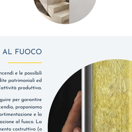
 AL FUOCO
cendi e le possibili
dite patrimoniali ed
attività produttiva.
guire per garantire
incendio, proponiamo
artimentazione e la
eazione al fuoco. La
mento costruttivo (o