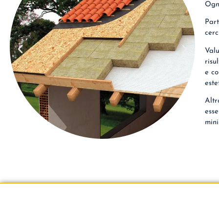
Ogni
Part
cerc
Valu
risu
e co
este
Altr
esse
mini